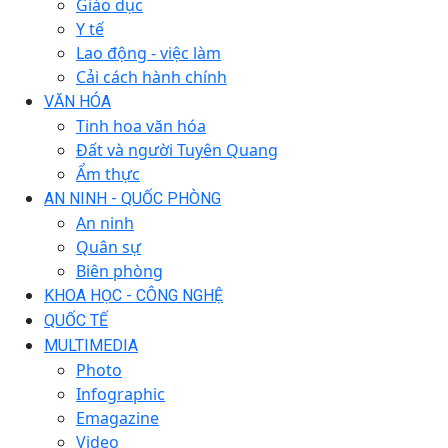
Giáo dục
Y tế
Lao động - việc làm
Cải cách hành chính
VĂN HÓA
Tinh hoa văn hóa
Đất và người Tuyên Quang
Ẩm thực
AN NINH - QUỐC PHÒNG
An ninh
Quân sự
Biên phòng
KHOA HỌC - CÔNG NGHỆ
QUỐC TẾ
MULTIMEDIA
Photo
Infographic
Emagazine
Video