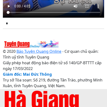
© 2020
Báo Tuyên Quang Online
- Cơ quan chủ quản:
Tỉnh uỷ tỉnh Tuyên Quang
Giấy phép hoạt động báo điện tử số 140/GP-BTTTT cấp
ngày 17/03/2022
Giám đốc: Mai Đức Thông
Trụ sở Tòa soạn: Số 219, đường Tân Trào, phường Minh
Xuân, tỉnh Tuyên Quang, Việt Nam.
Điện thoại: 0207.3822820 - 0207.3817155 / Fax:
0207.3822821 - Email:
baotuyenquang.com.vn@gmail.com