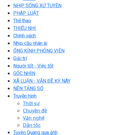
NHỊP SỐNG XỨ TUYÊN
PHÁP LUẬT
Thể thao
THIẾU NHI
Chính sách
Nhịp cầu nhân ái
ỐNG KÍNH PHÓNG VIÊN
Giải trí
Người tốt - Việc tốt
GÓC NHÌN
XÃ LUẬN - VẤN ĐỀ KỲ NÀY
NỀN TẢNG SỐ
Truyền hình
Thời sự
Chuyên đề
Văn nghệ
Dân tộc
Tuyên Quang qua ảnh