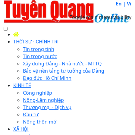
En |
Vi
Toggle main menu visibility
THỜI SỰ - CHÍNH TRỊ
Tin trong tỉnh
Tin trong nước
Xây dựng Đảng - Nhà nước - MTTQ
Bảo vệ nền tảng tư tưởng của Đảng
Đạo đức Hồ Chí Minh
KINH TẾ
Công nghiệp
Nông-Lâm nghiệp
Thương mại - Dịch vụ
Đầu tư
Nông thôn mới
XÃ HỘI