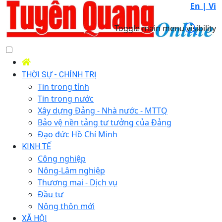
En |
Vi
Toggle main menu visibility
THỜI SỰ - CHÍNH TRỊ
Tin trong tỉnh
Tin trong nước
Xây dựng Đảng - Nhà nước - MTTQ
Bảo vệ nền tảng tư tưởng của Đảng
Đạo đức Hồ Chí Minh
KINH TẾ
Công nghiệp
Nông-Lâm nghiệp
Thương mại - Dịch vụ
Đầu tư
Nông thôn mới
XÃ HỘI