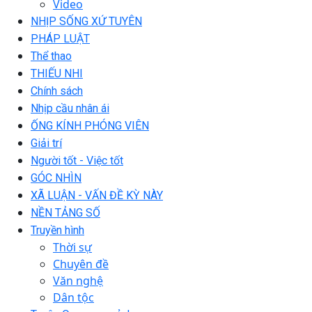
Video
NHỊP SỐNG XỨ TUYÊN
PHÁP LUẬT
Thể thao
THIẾU NHI
Chính sách
Nhịp cầu nhân ái
ỐNG KÍNH PHÓNG VIÊN
Giải trí
Người tốt - Việc tốt
GÓC NHÌN
XÃ LUẬN - VẤN ĐỀ KỲ NÀY
NỀN TẢNG SỐ
Truyền hình
Thời sự
Chuyên đề
Văn nghệ
Dân tộc