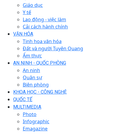
Giáo dục
Y tế
Lao động - việc làm
Cải cách hành chính
VĂN HÓA
Tinh hoa văn hóa
Đất và người Tuyên Quang
Ẩm thực
AN NINH - QUỐC PHÒNG
An ninh
Quân sự
Biên phòng
KHOA HỌC - CÔNG NGHỆ
QUỐC TẾ
MULTIMEDIA
Photo
Infographic
Emagazine