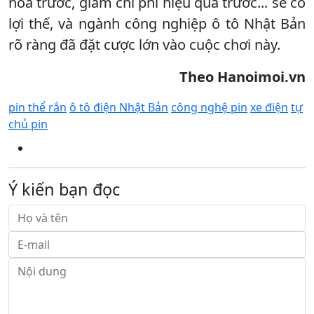
hóa trước, giảm chi phí hiệu quả trước... sẽ có
lợi thế, và ngành công nghiệp ô tô Nhật Bản
rõ ràng đã đặt cược lớn vào cuộc chơi này.
Theo Hanoimoi.vn
pin thể rắn
ô tô điện Nhật Bản
công nghệ pin
xe điện
tự
chủ pin
Ý kiến bạn đọc