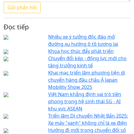
Đọc tiếp
Nhiều xe ý tưởng độc đáo mở
đường xu hướng ô tô tương lai
Khoa học thúc đẩy phát triển
Chuyển đổi kép - động lực mới cho
tăng trưởng kinh tế
Khai mạc triển lãm phương tiện di
chuyển hàng đầu châu Á Japan
Mobility Show 2025
Việt Nam khẳng định vai trò tiên
phong trong hệ sinh thái 5G - AI
khu vực ASEAN
Triển lãm Di chuyển Nhật Bản 2025:
Xe máy "xanh" không chỉ là xe điện
Hướng đi mới trong chuyển đổi số