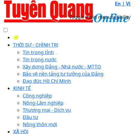
En |
Vi
Toggle main menu visibility
THỜI SỰ - CHÍNH TRỊ
Tin trong tỉnh
Tin trong nước
Xây dựng Đảng - Nhà nước - MTTQ
Bảo vệ nền tảng tư tưởng của Đảng
Đạo đức Hồ Chí Minh
KINH TẾ
Công nghiệp
Nông-Lâm nghiệp
Thương mại - Dịch vụ
Đầu tư
Nông thôn mới
XÃ HỘI