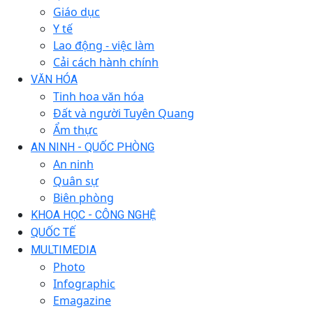
Giáo dục
Y tế
Lao động - việc làm
Cải cách hành chính
VĂN HÓA
Tinh hoa văn hóa
Đất và người Tuyên Quang
Ẩm thực
AN NINH - QUỐC PHÒNG
An ninh
Quân sự
Biên phòng
KHOA HỌC - CÔNG NGHỆ
QUỐC TẾ
MULTIMEDIA
Photo
Infographic
Emagazine