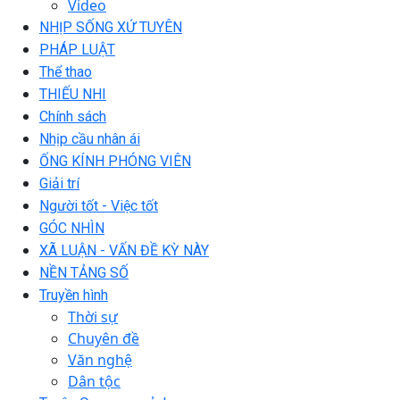
Video
NHỊP SỐNG XỨ TUYÊN
PHÁP LUẬT
Thể thao
THIẾU NHI
Chính sách
Nhịp cầu nhân ái
ỐNG KÍNH PHÓNG VIÊN
Giải trí
Người tốt - Việc tốt
GÓC NHÌN
XÃ LUẬN - VẤN ĐỀ KỲ NÀY
NỀN TẢNG SỐ
Truyền hình
Thời sự
Chuyên đề
Văn nghệ
Dân tộc