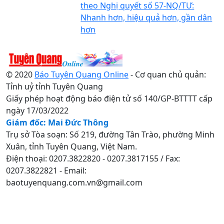
theo Nghị quyết số 57-NQ/TƯ:
Nhanh hơn, hiệu quả hơn, gần dân
hơn
© 2020
Báo Tuyên Quang Online
- Cơ quan chủ quản:
Tỉnh uỷ tỉnh Tuyên Quang
Giấy phép hoạt động báo điện tử số 140/GP-BTTTT cấp
ngày 17/03/2022
Giám đốc: Mai Đức Thông
Trụ sở Tòa soạn: Số 219, đường Tân Trào, phường Minh
Xuân, tỉnh Tuyên Quang, Việt Nam.
Điện thoại: 0207.3822820 - 0207.3817155 / Fax:
0207.3822821 - Email:
baotuyenquang.com.vn@gmail.com