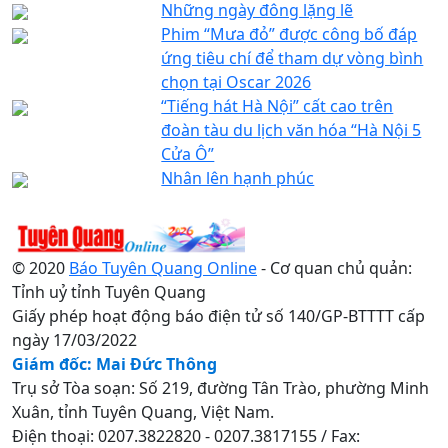
Những ngày đông lặng lẽ
Phim “Mưa đỏ” được công bố đáp
ứng tiêu chí để tham dự vòng bình
chọn tại Oscar 2026
“Tiếng hát Hà Nội” cất cao trên
đoàn tàu du lịch văn hóa “Hà Nội 5
Cửa Ô”
Nhân lên hạnh phúc
© 2020
Báo Tuyên Quang Online
- Cơ quan chủ quản:
Tỉnh uỷ tỉnh Tuyên Quang
Giấy phép hoạt động báo điện tử số 140/GP-BTTTT cấp
ngày 17/03/2022
Giám đốc: Mai Đức Thông
Trụ sở Tòa soạn: Số 219, đường Tân Trào, phường Minh
Xuân, tỉnh Tuyên Quang, Việt Nam.
Điện thoại: 0207.3822820 - 0207.3817155 / Fax: