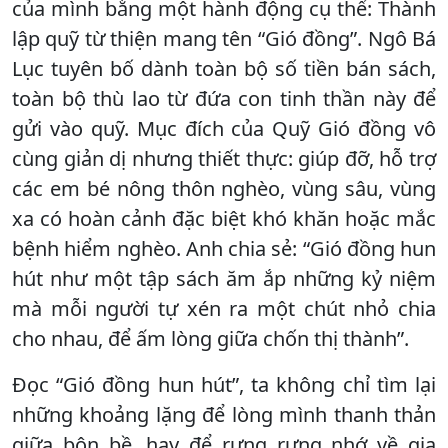
của mình bằng một hành động cụ thể: Thành
lập quỹ từ thiện mang tên “Gió đồng”. Ngô Bá
Lục tuyên bố dành toàn bộ số tiền bán sách,
toàn bộ thù lao từ đứa con tinh thần này để
gửi vào quỹ. Mục đích của Quỹ Gió đồng vô
cùng giản dị nhưng thiết thực: giúp đỡ, hỗ trợ
các em bé nông thôn nghèo, vùng sâu, vùng
xa có hoàn cảnh đặc biệt khó khăn hoặc mắc
bệnh hiểm nghèo. Anh chia sẻ: “Gió đồng hun
hút như một tập sách ăm ắp những kỷ niệm
mà mỗi người tự xén ra một chút nhỏ chia
cho nhau, để ấm lòng giữa chốn thị thành”.
Đọc “Gió đồng hun hút”, ta không chỉ tìm lại
những khoảng lặng để lòng mình thanh thản
giữa bộn bề, hay để rưng rưng nhớ về gia