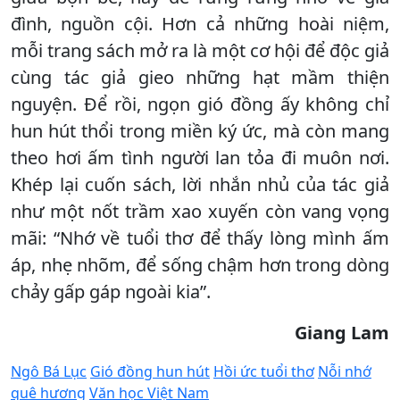
đình, nguồn cội. Hơn cả những hoài niệm,
mỗi trang sách mở ra là một cơ hội để độc giả
cùng tác giả gieo những hạt mầm thiện
nguyện. Để rồi, ngọn gió đồng ấy không chỉ
hun hút thổi trong miền ký ức, mà còn mang
theo hơi ấm tình người lan tỏa đi muôn nơi.
Khép lại cuốn sách, lời nhắn nhủ của tác giả
như một nốt trầm xao xuyến còn vang vọng
mãi: “Nhớ về tuổi thơ để thấy lòng mình ấm
áp, nhẹ nhõm, để sống chậm hơn trong dòng
chảy gấp gáp ngoài kia”.
Giang Lam
Ngô Bá Lục
Gió đồng hun hút
Hồi ức tuổi thơ
Nỗi nhớ
quê hương
Văn học Việt Nam