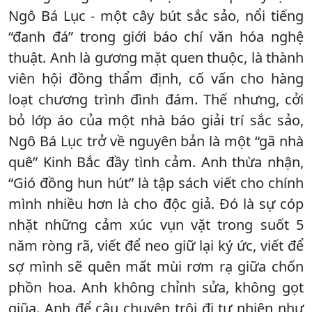
Ngô Bá Lục - một cây bút sắc sảo, nổi tiếng
“đanh đá” trong giới báo chí văn hóa nghệ
thuật. Anh là gương mặt quen thuộc, là thành
viên hội đồng thẩm định, cố vấn cho hàng
loạt chương trình đình đám. Thế nhưng, cởi
bỏ lớp áo của một nhà báo giải trí sắc sảo,
Ngô Bá Lục trở về nguyên bản là một “gã nhà
quê” Kinh Bắc đầy tình cảm. Anh thừa nhận,
“Gió đồng hun hút” là tập sách viết cho chính
mình nhiều hơn là cho độc giả. Đó là sự cóp
nhặt những cảm xúc vụn vặt trong suốt 5
năm ròng rã, viết để neo giữ lại ký ức, viết để
sợ mình sẽ quên mất mùi rơm rạ giữa chốn
phồn hoa. Anh không chỉnh sửa, không gọt
giũa. Anh để câu chuyện trôi đi tự nhiên như