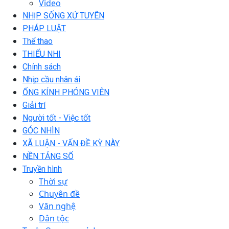
Video
NHỊP SỐNG XỨ TUYÊN
PHÁP LUẬT
Thể thao
THIẾU NHI
Chính sách
Nhịp cầu nhân ái
ỐNG KÍNH PHÓNG VIÊN
Giải trí
Người tốt - Việc tốt
GÓC NHÌN
XÃ LUẬN - VẤN ĐỀ KỲ NÀY
NỀN TẢNG SỐ
Truyền hình
Thời sự
Chuyên đề
Văn nghệ
Dân tộc