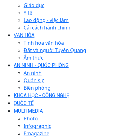
Giáo dục
Y tế
Lao động - việc làm
Cải cách hành chính
VĂN HÓA
Tinh hoa văn hóa
Đất và người Tuyên Quang
Ẩm thực
AN NINH - QUỐC PHÒNG
An ninh
Quân sự
Biên phòng
KHOA HỌC - CÔNG NGHỆ
QUỐC TẾ
MULTIMEDIA
Photo
Infographic
Emagazine