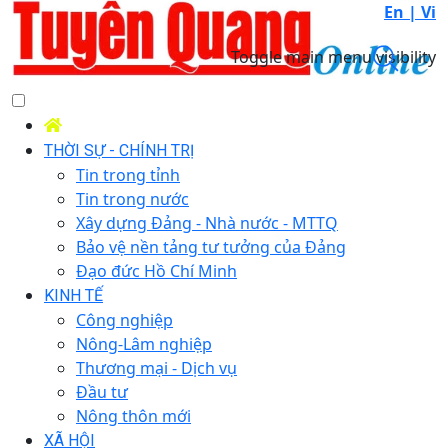
En |
Vi
Toggle main menu visibility
THỜI SỰ - CHÍNH TRỊ
Tin trong tỉnh
Tin trong nước
Xây dựng Đảng - Nhà nước - MTTQ
Bảo vệ nền tảng tư tưởng của Đảng
Đạo đức Hồ Chí Minh
KINH TẾ
Công nghiệp
Nông-Lâm nghiệp
Thương mại - Dịch vụ
Đầu tư
Nông thôn mới
XÃ HỘI