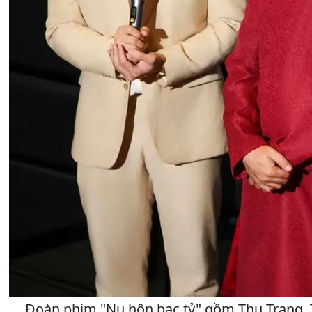
Đoàn phim "Nụ hôn bạc tỷ" gồm Thu Trang, Ti