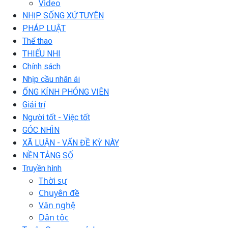
Video
NHỊP SỐNG XỨ TUYÊN
PHÁP LUẬT
Thể thao
THIẾU NHI
Chính sách
Nhịp cầu nhân ái
ỐNG KÍNH PHÓNG VIÊN
Giải trí
Người tốt - Việc tốt
GÓC NHÌN
XÃ LUẬN - VẤN ĐỀ KỲ NÀY
NỀN TẢNG SỐ
Truyền hình
Thời sự
Chuyên đề
Văn nghệ
Dân tộc