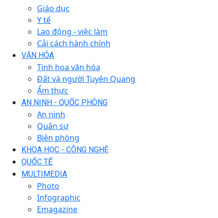
Giáo dục
Y tế
Lao động - việc làm
Cải cách hành chính
VĂN HÓA
Tinh hoa văn hóa
Đất và người Tuyên Quang
Ẩm thực
AN NINH - QUỐC PHÒNG
An ninh
Quân sự
Biên phòng
KHOA HỌC - CÔNG NGHỆ
QUỐC TẾ
MULTIMEDIA
Photo
Infographic
Emagazine