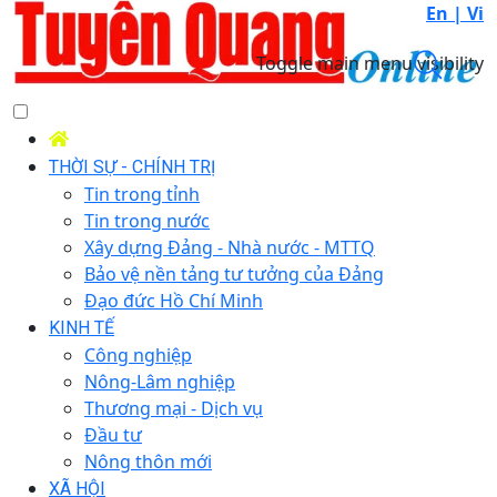
En |
Vi
Toggle main menu visibility
THỜI SỰ - CHÍNH TRỊ
Tin trong tỉnh
Tin trong nước
Xây dựng Đảng - Nhà nước - MTTQ
Bảo vệ nền tảng tư tưởng của Đảng
Đạo đức Hồ Chí Minh
KINH TẾ
Công nghiệp
Nông-Lâm nghiệp
Thương mại - Dịch vụ
Đầu tư
Nông thôn mới
XÃ HỘI