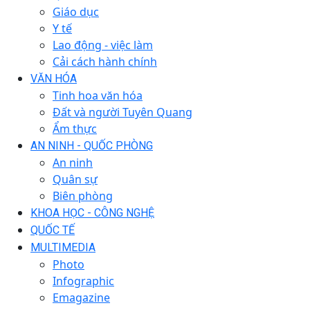
Giáo dục
Y tế
Lao động - việc làm
Cải cách hành chính
VĂN HÓA
Tinh hoa văn hóa
Đất và người Tuyên Quang
Ẩm thực
AN NINH - QUỐC PHÒNG
An ninh
Quân sự
Biên phòng
KHOA HỌC - CÔNG NGHỆ
QUỐC TẾ
MULTIMEDIA
Photo
Infographic
Emagazine