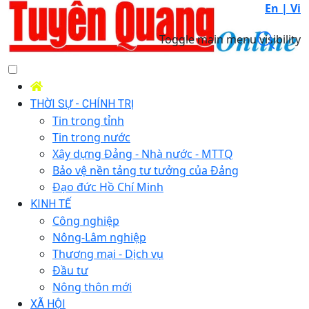
En |
Vi
Toggle main menu visibility
THỜI SỰ - CHÍNH TRỊ
Tin trong tỉnh
Tin trong nước
Xây dựng Đảng - Nhà nước - MTTQ
Bảo vệ nền tảng tư tưởng của Đảng
Đạo đức Hồ Chí Minh
KINH TẾ
Công nghiệp
Nông-Lâm nghiệp
Thương mại - Dịch vụ
Đầu tư
Nông thôn mới
XÃ HỘI