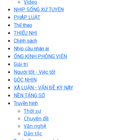
Video
NHỊP SỐNG XỨ TUYÊN
PHÁP LUẬT
Thể thao
THIẾU NHI
Chính sách
Nhịp cầu nhân ái
ỐNG KÍNH PHÓNG VIÊN
Giải trí
Người tốt - Việc tốt
GÓC NHÌN
XÃ LUẬN - VẤN ĐỀ KỲ NÀY
NỀN TẢNG SỐ
Truyền hình
Thời sự
Chuyên đề
Văn nghệ
Dân tộc