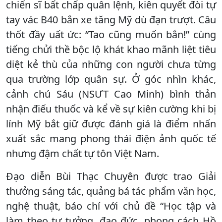
chiến sĩ bất chấp quân lệnh, kiên quyết đòi tự
tay vác B40 bắn xe tăng Mỹ dù đạn trượt. Câu
thốt đầy uất ức: “Tao cũng muốn bắn!” cùng
tiếng chửi thề bộc lộ khát khao mãnh liệt tiêu
diệt kẻ thù của những con người chưa từng
qua trường lớp quân sự. Ở góc nhìn khác,
cảnh chú Sáu (NSƯT Cao Minh) bình thản
nhận điếu thuốc và kể về sự kiên cường khi bị
lính Mỹ bắt giữ được đánh giá là điểm nhấn
xuất sắc mang phong thái điện ảnh quốc tế
nhưng đậm chất tự tôn Việt Nam.
Đạo diễn Bùi Thạc Chuyên được trao Giải
thưởng sáng tác, quảng bá tác phẩm văn học,
nghệ thuật, báo chí với chủ đề “Học tập và
làm theo tư tưởng, đạo đức, phong cách Hồ