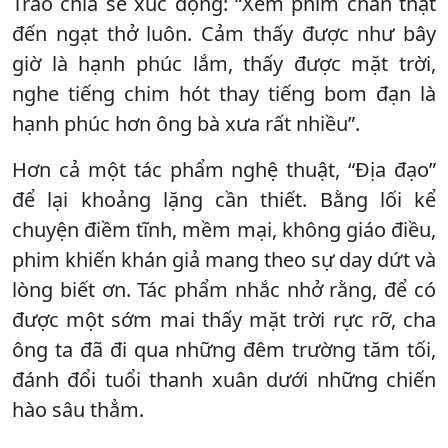
Trào chia sẻ xúc động: “Xem phim chân thật
đến ngạt thở luôn. Cảm thấy được như bây
giờ là hạnh phúc lắm, thấy được mặt trời,
nghe tiếng chim hót thay tiếng bom đạn là
hạnh phúc hơn ông bà xưa rất nhiều”.
Hơn cả một tác phẩm nghệ thuật, “Địa đạo”
để lại khoảng lặng cần thiết. Bằng lối kể
chuyện điềm tĩnh, mềm mại, không giáo điều,
phim khiến khán giả mang theo sự day dứt và
lòng biết ơn. Tác phẩm nhắc nhở rằng, để có
được một sớm mai thấy mặt trời rực rỡ, cha
ông ta đã đi qua những đêm trường tăm tối,
đánh đổi tuổi thanh xuân dưới những chiến
hào sâu thẳm.