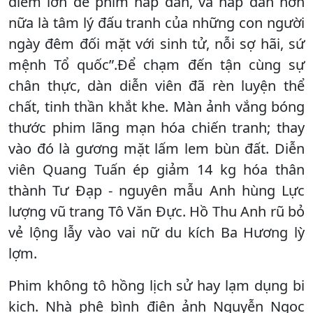
điểm lớn để phim hấp dẫn, và hấp dẫn hơn
nữa là tâm lý đấu tranh của những con người
ngày đêm đối mặt với sinh tử, nỗi sợ hãi, sứ
mệnh Tổ quốc”.Để chạm đến tận cùng sự
chân thực, dàn diễn viên đã rèn luyện thể
chất, tinh thần khắt khe. Màn ảnh vắng bóng
thước phim lãng mạn hóa chiến tranh; thay
vào đó là gương mặt lấm lem bùn đất. Diễn
viên Quang Tuấn ép giảm 14 kg hóa thân
thành Tư Đạp - nguyên mẫu Anh hùng Lực
lượng vũ trang Tô Văn Đực. Hồ Thu Anh rũ bỏ
vẻ lộng lẫy vào vai nữ du kích Ba​​​​​​​ Hương lỳ
lợm.
Phim không tô hồng lịch sử hay lạm dụng bi
kịch. Nhà phê bình điện ảnh Nguyễn Ngọc