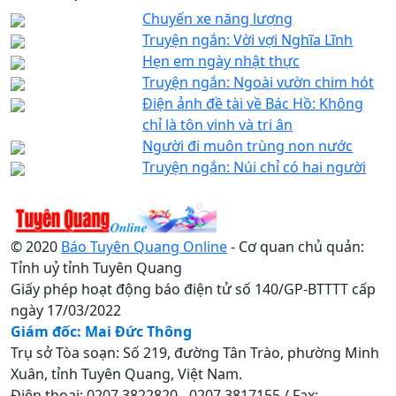
Chuyến xe năng lượng
Truyện ngắn: Vời vợi Nghĩa Lĩnh
Hẹn em ngày nhật thực
Truyện ngắn: Ngoài vườn chim hót
Điện ảnh đề tài về Bác Hồ: Không
chỉ là tôn vinh và tri ân
Người đi muôn trùng non nước
Truyện ngắn: Núi chỉ có hai người
© 2020
Báo Tuyên Quang Online
- Cơ quan chủ quản:
Tỉnh uỷ tỉnh Tuyên Quang
Giấy phép hoạt động báo điện tử số 140/GP-BTTTT cấp
ngày 17/03/2022
Giám đốc: Mai Đức Thông
Trụ sở Tòa soạn: Số 219, đường Tân Trào, phường Minh
Xuân, tỉnh Tuyên Quang, Việt Nam.
Điện thoại: 0207.3822820 - 0207.3817155 / Fax: