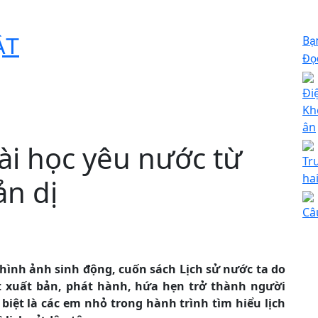
ẬT
Bạ
Đọc
Đi
Khô
ân
Bài học yêu nước từ
Tr
ha
ản dị
Câ
 hình ảnh sinh động, cuốn sách Lịch sử nước ta do
t xuất bản, phát hành, hứa hẹn trở thành người
biệt là các em nhỏ trong hành trình tìm hiểu lịch