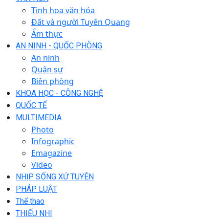
Tinh hoa văn hóa
Đất và người Tuyên Quang
Ẩm thực
AN NINH - QUỐC PHÒNG
An ninh
Quân sự
Biên phòng
KHOA HỌC - CÔNG NGHỆ
QUỐC TẾ
MULTIMEDIA
Photo
Infographic
Emagazine
Video
NHỊP SỐNG XỨ TUYÊN
PHÁP LUẬT
Thể thao
THIẾU NHI