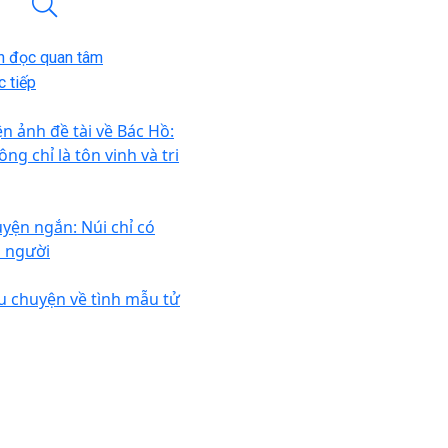
n đọc quan tâm
 tiếp
ện ảnh đề tài về Bác Hồ:
ng chỉ là tôn vinh và tri
uyện ngắn: Núi chỉ có
i người
u chuyện về tình mẫu tử