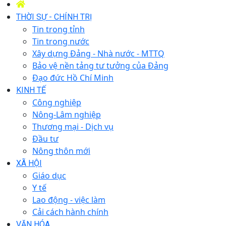
THỜI SỰ - CHÍNH TRỊ
Tin trong tỉnh
Tin trong nước
Xây dựng Đảng - Nhà nước - MTTQ
Bảo vệ nền tảng tư tưởng của Đảng
Đạo đức Hồ Chí Minh
KINH TẾ
Công nghiệp
Nông-Lâm nghiệp
Thương mại - Dịch vụ
Đầu tư
Nông thôn mới
XÃ HỘI
Giáo dục
Y tế
Lao động - việc làm
Cải cách hành chính
VĂN HÓA