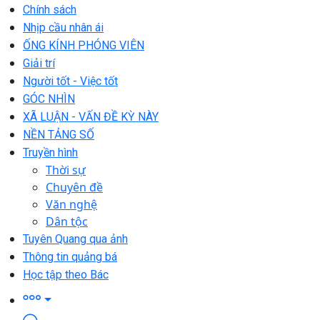
Chính sách
Nhịp cầu nhân ái
ỐNG KÍNH PHÓNG VIÊN
Giải trí
Người tốt - Việc tốt
GÓC NHÌN
XÃ LUẬN - VẤN ĐỀ KỲ NÀY
NỀN TẢNG SỐ
Truyền hình
Thời sự
Chuyên đề
Văn nghệ
Dân tộc
Tuyên Quang qua ảnh
Thông tin quảng bá
Học tập theo Bác